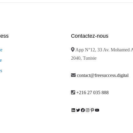
cess
Contactez-nous
ce
App N°12, 33 Av. Mohamed A
2040, Tunisie
e
es
contact@freesuccess.digital
+216 27 035 888